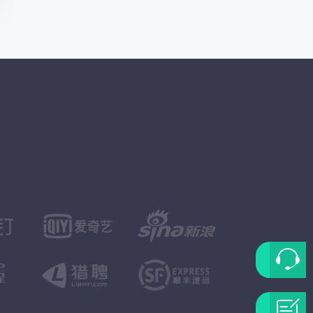
联
系
问