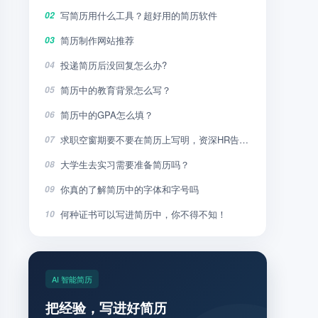
写简历用什么工具？超好用的简历软件
02
简历制作网站推荐
03
投递简历后没回复怎么办?
04
简历中的教育背景怎么写？
05
简历中的GPA怎么填？
06
求职空窗期要不要在简历上写明，资深HR告诉你
07
大学生去实习需要准备简历吗？
08
你真的了解简历中的字体和字号吗
09
何种证书可以写进简历中，你不得不知！
10
AI 智能简历
把经验，写进好简历