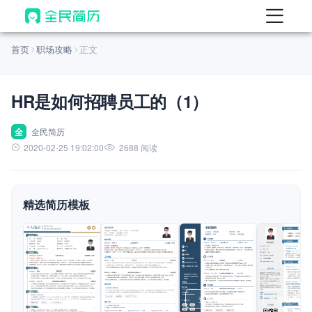
首页
首页
职场攻略
正文
热门
AI 简历工具
HR是如何招聘员工的（1）
AI 生成简历
AI 优化简历
全
全民简历
2020-02-25 19:02:00
2688 阅读
AI 翻译简历
AI 诊断简历
精选简历模板
AI 模拟面试
面试自我介绍
New
AI 职场工具
简历模板
查看模板
查看模板
查看模板
查看模板