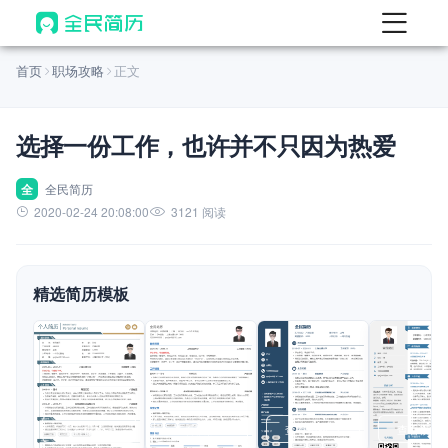
首页
首页
职场攻略
正文
热门
AI 简历工具
选择一份工作，也许并不只因为热爱
AI 生成简历
AI 优化简历
全
全民简历
2020-02-24 20:08:00
3121 阅读
AI 翻译简历
AI 诊断简历
精选简历模板
AI 模拟面试
面试自我介绍
New
AI 职场工具
简历模板
查看模板
查看模板
查看模板
查看模板