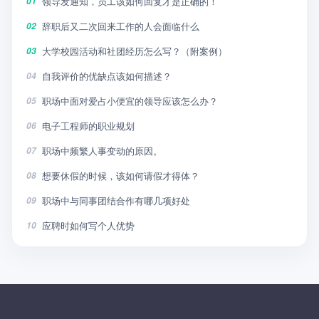
领导发通知，员工该如何回复才是正确的！
01
辞职后又二次回来工作的人会面临什么
02
大学校园活动和社团经历怎么写？（附案例）
03
自我评价的优缺点该如何描述？
04
职场中面对爱占小便宜的领导应该怎么办？
05
电子工程师的职业规划
06
职场中频繁人事变动的原因。
07
想要休假的时候，该如何请假才得体？
08
职场中与同事团结合作有哪几项好处
09
应聘时如何写个人优势
10