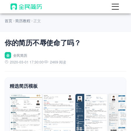
首页
首页
简历教程
正文
热门
AI 简历工具
你的简历不辱使命了吗？
AI 生成简历
AI 优化简历
全
全民简历
2020-03-01 17:30:00
2469 阅读
AI 翻译简历
AI 诊断简历
精选简历模板
AI 模拟面试
面试自我介绍
New
AI 职场工具
简历模板
查看模板
查看模板
查看模板
查看模板