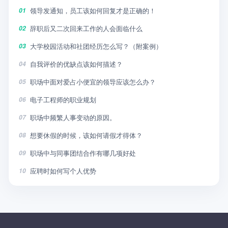
领导发通知，员工该如何回复才是正确的！
01
辞职后又二次回来工作的人会面临什么
02
大学校园活动和社团经历怎么写？（附案例）
03
自我评价的优缺点该如何描述？
04
职场中面对爱占小便宜的领导应该怎么办？
05
电子工程师的职业规划
06
职场中频繁人事变动的原因。
07
想要休假的时候，该如何请假才得体？
08
职场中与同事团结合作有哪几项好处
09
应聘时如何写个人优势
10