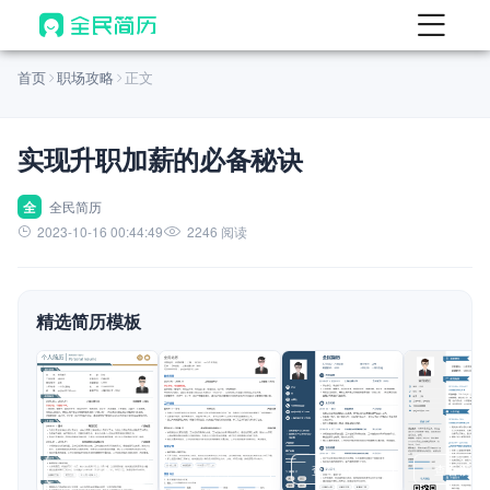
首页
首页
职场攻略
正文
热门
AI 简历工具
实现升职加薪的必备秘诀
AI 生成简历
AI 优化简历
全
全民简历
2023-10-16 00:44:49
2246 阅读
AI 翻译简历
AI 诊断简历
精选简历模板
AI 模拟面试
面试自我介绍
New
AI 职场工具
简历模板
查看模板
查看模板
查看模板
查看模板