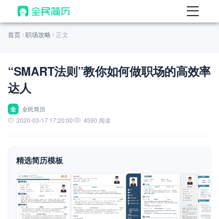
首页
首页
职场攻略
正文
热门
AI 简历工具
“SMART法则”教你如何做职场的高效率
AI 生成简历
达人
AI 优化简历
AI 翻译简历
全
全民简历
2020-03-17 17:20:00
4590 阅读
AI 诊断简历
AI 模拟面试
精选简历模板
面试自我介绍
New
AI 职场工具
简历模板