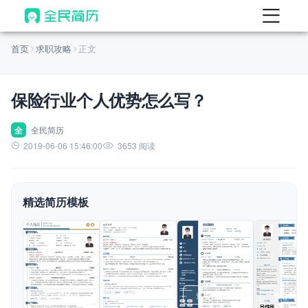
首页
首页
求职攻略
正文
热门
AI 简历工具
保险行业个人优势怎么写？
AI 生成简历
AI 优化简历
全
全民简历
2019-06-06 15:46:00
3653 阅读
AI 翻译简历
AI 诊断简历
精选简历模板
AI 模拟面试
面试自我介绍
New
AI 职场工具
简历模板
查看模板
查看模板
查看模板
查看模板