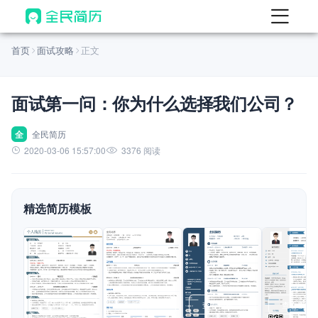
首页
首页
面试攻略
正文
热门
AI 简历工具
面试第一问：你为什么选择我们公司？
AI 生成简历
AI 优化简历
全
全民简历
2020-03-06 15:57:00
3376 阅读
AI 翻译简历
AI 诊断简历
精选简历模板
AI 模拟面试
面试自我介绍
New
AI 职场工具
简历模板
查看模板
查看模板
查看模板
查看模板