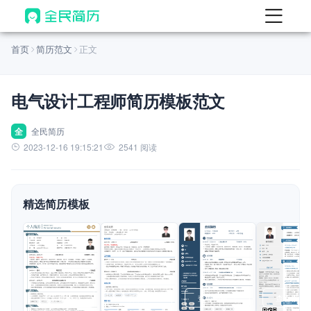
首页
首页
简历范文
正文
热门
AI 简历工具
电气设计工程师简历模板范文
AI 生成简历
AI 优化简历
全
全民简历
2023-12-16 19:15:21
2541 阅读
AI 翻译简历
AI 诊断简历
精选简历模板
AI 模拟面试
面试自我介绍
New
AI 职场工具
简历模板
查看模板
查看模板
查看模板
查看模板