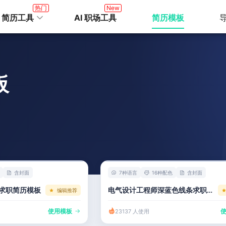
热门
New
I 简历工具
AI 职场工具
简历模板
板
含封面
7种语言
16种配色
含封面
求职简历模板
电气设计工程师深蓝色线条求职简历模板
编辑推荐
使用模板
23137 人使用