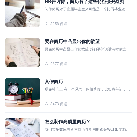
HR告诉你，简历有了这些特征会亮红灯
制作简历对于应届毕业生来可能是一个比写毕业论文
还头疼的问题。但是如果没有学习别人总结的经验，
靠自己的盲写，无论在制作简历上花费多少心思和时
3258 阅读
间都只能换来简历石沉大海的结局。今天小编就把一
位HR朋友的建议分享给大家，让他来告诉你，怎么样
的简历可能让HR亮红灯叫停，直接淘汰呢？
要在简历中凸显出你的欲望
要在简历中凸显出你的欲望 我们平常说话有时候喜欢
直接了当，有时候喜欢拐弯抹角，很显然这两种情况
都是故意的。但生活中还有另外一种人，那就是不知
2877 阅读
道自己要说什么，反正就是想到什么就说什么，这种
的人一般说话的目的性不明确。恰巧，我们大多数人
写简历的时候，也不知道自己改从何写起，也不知道
真假简历
那些东西写了是对自己有用的，哪些是对自己没用
的。下面就是我给大家提的一点我个人的看法。
现在社会上 有一个风气，叫做造假，比如身份证，学
历，个人信息等等都可以造假。我们不去评价它的好
坏，因为在不同的情况下对它的定义是不一样的。我
3473 阅读
现在想说的就是关于简历造假的事情。
怎么制作高质量简历？
我们大多数应聘者写简历可能用的都是WORD文档，
这是大部分的方法，但我记得我曾今在电视上看到有