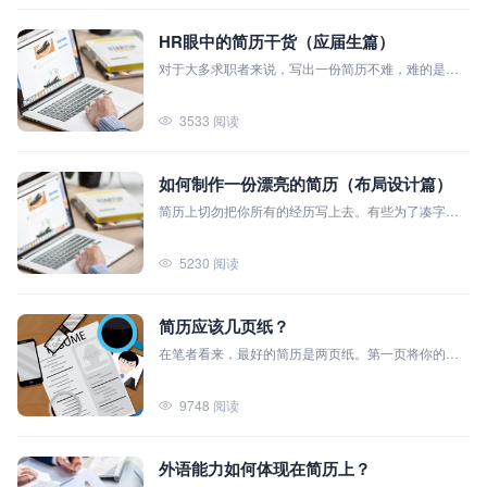
简历教程
HR眼中的简历干货（应届生篇）
登录 / 注册
对于大多求职者来说，写出一份简历不难，难的是把
简历的内容写到HR心坎里。做到有针对有逻辑的制作
简历。很多求职者就是抓不到HR内心的想法而把简历
3533 阅读
的质量给做的低下，导致被录取率降低。今天笔者就
来和大家一起分析HR眼中所谓的干货。
如何制作一份漂亮的简历（布局设计篇）
简历上切勿把你所有的经历写上去。有些为了凑字数
的哥们甚至把自己小学的经历都写上了。这些臃肿的
描述只会让HR感到厌恶。正确的做法是把我两个基本
5230 阅读
原则：第一把自己最能拿的出手的东西写上去。荣誉
也好、教育背景也好都把最优秀的一面展现出来。第
二就是根据招聘信息来写，按照公司关心的地方来
简历应该几页纸？
写，呈现出他们最想看的点。
在笔者看来，最好的简历是两页纸。第一页将你的个
人介绍和曾经受过的教育、过往工作经历等浓缩在一
张纸上。这张纸就是精华部分，HR可以从纸上看出你
9748 阅读
的过去。另一张纸则是用来做补充的，比如说你的想
法，引用的数据等。这样做的好处第一可以引起HR的
目光（数据充分），第二可以显示出你对公司的重
外语能力如何体现在简历上？
视，说明你提前做足了准备。