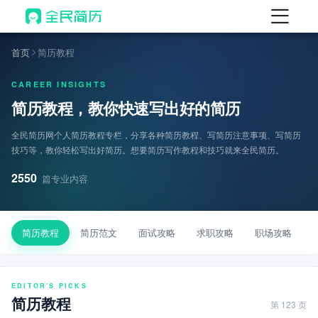
首页
首页
简历教程
热门
AI 简历工具
CAREER INSIGHTS
简历教程，教你快速写出好的简历
AI 生成简历
AI 优化简历
全民简历网个人简历教程专栏，分享各种简历教程、写简历注意事项、写简历
技巧等，教你轻松写出好简历。想要简历写作教程和技巧就来全民简历。
AI 翻译简历
2550
篇专业内容
AI 诊断简历
AI 模拟面试
简历教程
简历范文
面试攻略
求职攻略
职场攻略
面试自我介绍
New
AI 职场工具
EDITOR'S PICKS
简历模板
简历教程
第 123 页