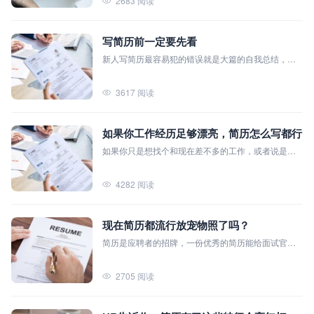
2683 阅读
去，却没想到自己复制粘贴的快，领导拒得更快。
写简历前一定要先看
新人写简历最容易犯的错误就是大篇的自我总结，然
后工作实习经历写一点点，一般这种简历面试官只会
一扫而过，因为他对你的自我总结一点都没兴趣。
3617 阅读
如果你工作经历足够漂亮，简历怎么写都行
如果你只是想找个和现在差不多的工作，或者说是进
入门槛更低的岗位，简历怎么写都行。 如果你不想错
过好的面试机会，简历上的减分项，则是万万不可出
4282 阅读
现的。
现在简历都流行放宠物照了吗？
简历是应聘者的招牌，一份优秀的简历能给面试官带
来极佳的印象，成为应聘者求职成功的助力。 而一份
糟糕的简历也足以让应聘者失去岗位候选人的资格。
2705 阅读