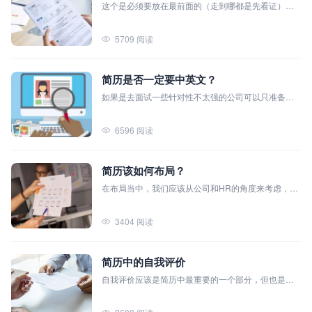
这个是必须要放在最前面的（走到哪都是先看证）。
有些公司硬性规定要取得专业证书，你把证书放在最
前面表明了你的面试资格。其次在荣誉栏可以写上你
5709 阅读
之前实习时候关于外语的一些能力，比如参与并购、
合同翻译等工作，或者读书时候的一些外语比赛。这
些都可以从侧面翻译出你的外语实力。
简历是否一定要中英文？
如果是去面试一些针对性不太强的公司可以只准备中
文的就行（前提是没有明文必须要求双语）。如果是
面试一些外企、红圈所（国内顶尖律所）、证券公司
6596 阅读
的话最好是准备好英文简历。因为服务客户的群体不
一样，这些律所和证券公司一般都要服务一些国际上
的客户所以你的简历可以让他们对你的英文水平有个
简历该如何布局？
简单的了解。
在布局当中，我们应该从公司和HR的角度来考虑，他
们最重视的就是我们布局中占比最大的。在笔者看来
重要程度应是：学历＞毕业院校＞个人特长（荣誉）
3404 阅读
＞工作经历
简历中的自我评价
自我评价应该是简历中最重要的一个部分，但也是很
多人会逃避去写的一个模块，而今天小编挑选的这几
类自我评价，经常被大家复制粘贴，洋洋得意的投进