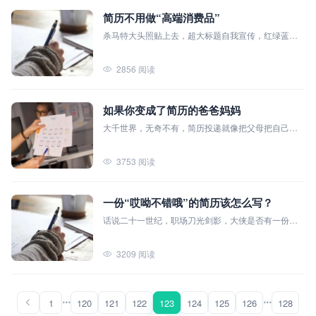
简历不用做“高端消费品”
杀马特大头照贴上去，超大标题自我宣传，红绿蓝三
原色作为底色搭配满满违和感……近些年来，越来越
多的青年求职者为自己“炫酷吊炸天”的简历开启了一段
2856 阅读
不可回头的道路。青年人的“嚣张”从字里行间，层层溢
出。而在这里，小编由衷的说一句大实话“，简历不是
一种高端消费品，简历多炫酷，HR多头疼”。
如果你变成了简历的爸爸妈妈
大千世界，无奇不有，简历投递就像把父母把自己的
孩子送出去外面的世界一样，肯定要考虑得比较多
——一方面害怕孩子被淹没在这偌大的世界里、一方
3753 阅读
面害怕孩子走上歧途一事无成，最大的希望当然是望
子成龙！现在，请把自己想象成简历的爸爸或者妈
妈，然后let’s go ！
一份“哎呦不错哦”的简历该怎么写？
话说二十一世纪，职场刀光剑影，大侠是否有一份踢
开现代社会职场大门的魄力和勇气？相信大部分人都
是有的，那么侠肝义胆、打算在职场大开杀戒的你是
3209 阅读
否知道要怎么踢开职场的大门？让贫僧来告诉你——
答案就是简历！简历！简历！
1
120
121
122
123
124
125
126
128