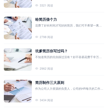
一些人因为自己的字写得好看，所以他们的简历都是
3321 阅读
自己写的。我只能说我特别佩服这些人。但说实话自
己手写简历我本人是做得到的，哈哈哈哈。
给简历借个力
花费了好长时间才写好的简历，我们可不希望一离开
我们就变成了大海里面的一根针——再也找不到了。
当然，如果你的心足够坚强，是可以多几次这样的体
2798 阅读
验的，亲！
坑爹简历你写过吗？
不知道简历的坑你踩过没有？好不容易花费千辛万苦
写好了一份简历，却成为了年度坑爹神器，简直是惨
绝人寰。
2962 阅读
简历制作三大原则
作为公司人力资源的负责人，公司的HR每天的工作量
十分的巨大，每天要面对成百上千封求职简历。基本
上浏览我们求职者简历的时候都是一目十行，那么怎
3434 阅读
么让自己的简历在众多的简历中脱颖而出呢？今天笔
者来给大家分享几点实用的经验。