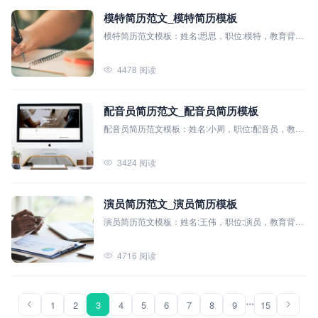
模特简历范文_模特简历模板
模特简历范文模板：姓名:思思，职位:模特，教育背景:
上海视觉艺术学院（本科），主修课程:时尚摄影、服
装搭配艺术、化妆造型设计、舞台表演艺术等。
4478 阅读
配音员简历范文_配音员简历模板
配音员简历范文模板：姓名:小周，职位:配音员，教育
背景:北京电影学院（本科），主修课程:配音艺术、声
音美学、演讲与口才、表演基础
3424 阅读
演员简历范文_演员简历模板
演员简历范文模板：姓名:王伟，职位:演员，教育背
景:- 学校：中国传媒大学（本科），主修课程:表演艺
术、声音表达、身体语言、戏剧理论、影视制作
4716 阅读
1
2
3
4
5
6
7
8
9
15