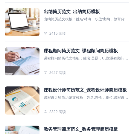
简历教程
出纳简历范文_出纳简历模板
登录 / 注册
出纳简历范文模板：姓名:林海，职位:出纳，教育背景:
广州商学院（本科），主修课程:会计学、财务管理、
税法、审计学、经济法、成本会计等
2415 阅读
课程顾问简历范文_课程顾问简历模板
课程顾问简历范文模板：姓名:吴磊，职位:课程顾问，
教育背景:毕业院校：上海交通大学（本科），主修课
程:教育学、心理学、市场营销、公共关系
2627 阅读
课程设计师简历范文_课程设计师简历模板
课程设计师简历范文模板：姓名:杰伦，职位:课程设计
师，教育背景:**北京师范大学（本科），主修课程:**
教育心理学、课程与教学论、多媒体技术与应用、现
2322 阅读
代教学设计、信息技术与教育。
教务管理简历范文_教务管理简历模板