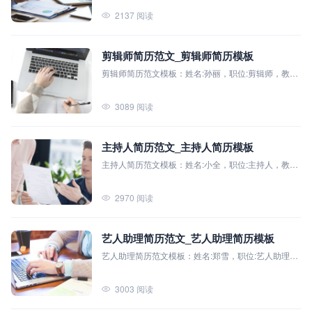
程:音频技术基础、音乐制作、声学原理、数字音频处
2137 阅读
理、音频后期制作等
剪辑师简历范文_剪辑师简历模板
剪辑师简历范文模板：姓名:孙丽，职位:剪辑师，教育
背景:北京电影学院（本科），主修课程:非线性编辑、
影视制作基础、影视后期特效、影视摄影与摄像、影
3089 阅读
视剧本创作等。
主持人简历范文_主持人简历模板
主持人简历范文模板：姓名:小全，职位:主持人，教育
背景:北京广播学院（本科），主修课程:声音艺术、播
音与主持艺术、电视节目制作、影视文学等
2970 阅读
艺人助理简历范文_艺人助理简历模板
艺人助理简历范文模板：姓名:郑雪，职位:艺人助理，
教育背景:北京师范大学（本科），主修课程:新闻采写
与编辑、媒介管理、公关与广告、影视制作原理与技
3003 阅读
巧、跨文化交流等