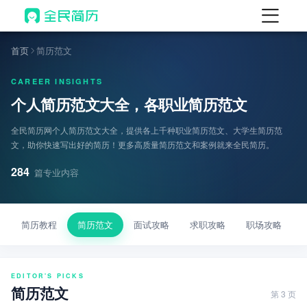
首页
首页
简历范文
热门
AI 简历工具
CAREER INSIGHTS
个人简历范文大全，各职业简历范文
AI 生成简历
AI 优化简历
全民简历网个人简历范文大全，提供各上千种职业简历范文、大学生简历范
文，助你快速写出好的简历！更多高质量简历范文和案例就来全民简历。
AI 翻译简历
284
篇专业内容
AI 诊断简历
AI 模拟面试
简历教程
简历范文
面试攻略
求职攻略
职场攻略
面试自我介绍
New
AI 职场工具
EDITOR'S PICKS
简历模板
简历范文
第 3 页