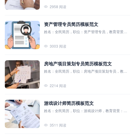
学、合同法、公司法、知识产权法
2958 阅读
资产管理专员简历模板范文
姓名：全民简历，职位：资产管理专员，教育背景：
上海财经大学（本科），主修课程：宏观经济学、金
融市场与机构、投资学、金融工程、风险管理、会计
3003 阅读
学、公司财务
房地产项目策划专员简历模板范文
姓名：全民简历，职位：房地产项目策划专员，教育
背景：全民简历模板大学（本科），主修课程：房地
产市场分析、城市规划与设计、房地产法规、项目管
2214 阅读
理等
游戏设计师简历模板范文
姓名：全民简历，职位：游戏设计师，教育背景：上
海交通大学（本科），主修课程：数据结构与算法分
析，计算机图形学，人机交互设计，游戏制作原理，
3511 阅读
虚拟现实技术