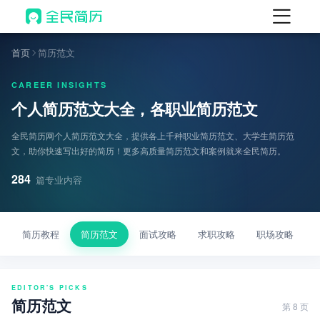
首页
首页
简历范文
热门
AI 简历工具
CAREER INSIGHTS
个人简历范文大全，各职业简历范文
AI 生成简历
AI 优化简历
全民简历网个人简历范文大全，提供各上千种职业简历范文、大学生简历范
文，助你快速写出好的简历！更多高质量简历范文和案例就来全民简历。
AI 翻译简历
284
篇专业内容
AI 诊断简历
AI 模拟面试
简历教程
简历范文
面试攻略
求职攻略
职场攻略
面试自我介绍
New
AI 职场工具
EDITOR'S PICKS
简历模板
简历范文
第 8 页