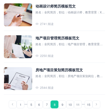
动画设计师简历模板范文
姓名：全民简历，职位：动画设计师，教育背景：XX
大学（本科），主修课程：动画理论、3D建模与渲
染、动效设计、影视剪辑、视觉叙事、角色设计、游
2741 阅读
戏动画、脚本编写
地产项目管理简历模板范文
姓名：全民简历，职位：地产项目管理，教育背景：
全民简历模板大学（本科），主修课程：房地产开发
与管理、项目管理、土木工程设计等
2250 阅读
房地产项目策划简历模板范文
姓名：全民简历，职位：房地产项目策划岗位，教育
背景：全民简历模板大学（本科），主修课程：房地
产市场分析、房地产投资与融资、项目策划与管理等
2544 阅读
1
5
6
7
8
9
10
11
15