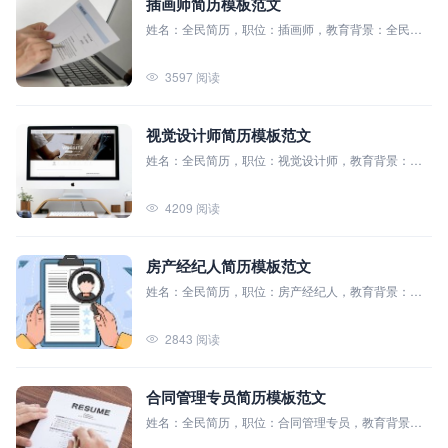
插画师简历模板范文
姓名：全民简历，职位：插画师，教育背景：全民简
历模板大学（本科），主修课程：数字插画、人物绘
画、色彩学、平面设计原则、视觉叙事与漫画
3597 阅读
视觉设计师简历模板范文
姓名：全民简历，职位：视觉设计师，教育背景：北
京大学（本科），主修课程：平面设计、用户界面设
计、色彩理论、品牌识别设计、三维建模与动画、摄
4209 阅读
影与视觉叙事
房产经纪人简历模板范文
姓名：全民简历，职位：房产经纪人，教育背景：北
京大学（本科），主修课程：市场营销、房地产经营
管理、商业谈判、统计学、财务分析
2843 阅读
合同管理专员简历模板范文
姓名：全民简历，职位：合同管理专员，教育背景：
学校：北京大学（本科），主修课程：民法学、商法