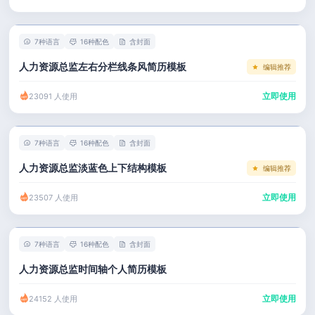
左右分栏
市场 / 运营
简历教程
考研复试
人事 / 行政
登录 / 注册
7种语言
16种配色
含封面
表格
广告 / 传媒
人力资源总监左右分栏线条风简历模板
编辑推荐
程序员
教育 / 医疗
立即使用
23091 人使用
财务 / 法律
服务业 / 贸易
7种语言
16种配色
含封面
房产建筑
人力资源总监淡蓝色上下结构模板
编辑推荐
销售 / 客服
立即使用
23507 人使用
7种语言
16种配色
含封面
人力资源总监时间轴个人简历模板
立即使用
24152 人使用