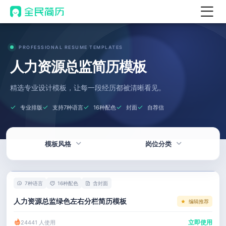
首页
PROFESSIONAL RESUME TEMPLATES
热门
AI 简历工具
人力资源总监简历模板
AI 生成简历
精选专业设计模板，让每一段经历都被清晰看见。
AI 优化简历
专业排版
支持7种语言
16种配色
封面
自荐信
AI 翻译简历
AI 诊断简历
模板风格
岗位分类
AI 模拟面试
面试自我介绍
热门
技术 / 研发
New
7种语言
16种配色
含封面
AI 职场工具
简洁
产品 / 设计
人力资源总监绿色左右分栏简历模板
编辑推荐
简历模板
应届生
金融 / 汽车
立即使用
24441 人使用