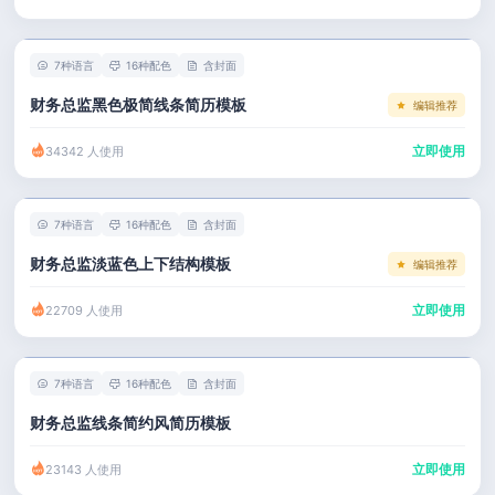
左右分栏
市场 / 运营
简历教程
考研复试
人事 / 行政
登录 / 注册
7种语言
16种配色
含封面
表格
广告 / 传媒
财务总监黑色极简线条简历模板
编辑推荐
程序员
教育 / 医疗
立即使用
34342 人使用
财务 / 法律
服务业 / 贸易
7种语言
16种配色
含封面
房产建筑
财务总监淡蓝色上下结构模板
编辑推荐
销售 / 客服
立即使用
22709 人使用
7种语言
16种配色
含封面
财务总监线条简约风简历模板
立即使用
23143 人使用