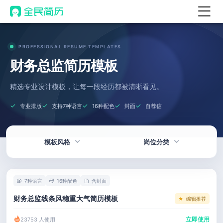
首页
PROFESSIONAL RESUME TEMPLATES
热门
AI 简历工具
财务总监简历模板
AI 生成简历
精选专业设计模板，让每一段经历都被清晰看见。
AI 优化简历
专业排版
支持7种语言
16种配色
封面
自荐信
AI 翻译简历
AI 诊断简历
模板风格
岗位分类
AI 模拟面试
面试自我介绍
热门
技术 / 研发
New
7种语言
16种配色
含封面
AI 职场工具
简洁
产品 / 设计
财务总监线条风稳重大气简历模板
编辑推荐
简历模板
应届生
金融 / 汽车
立即使用
23753 人使用