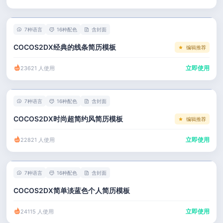
左右分栏
市场 / 运营
简历教程
考研复试
人事 / 行政
登录 / 注册
7种语言
16种配色
含封面
表格
广告 / 传媒
COCOS2DX经典的线条简历模板
编辑推荐
程序员
教育 / 医疗
立即使用
23621 人使用
财务 / 法律
服务业 / 贸易
7种语言
16种配色
含封面
房产建筑
COCOS2DX时尚超简约风简历模板
编辑推荐
销售 / 客服
立即使用
22821 人使用
7种语言
16种配色
含封面
COCOS2DX简单淡蓝色个人简历模板
立即使用
24115 人使用