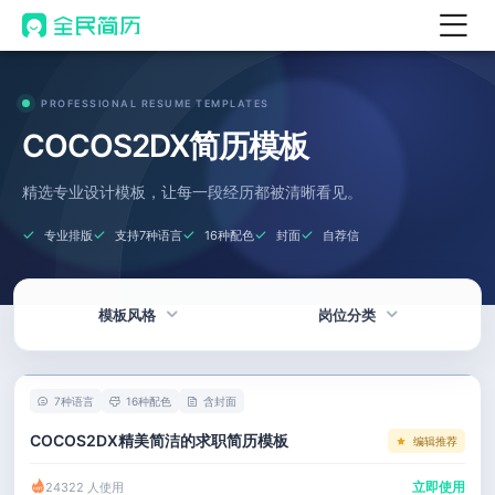
首页
PROFESSIONAL RESUME TEMPLATES
热门
AI 简历工具
COCOS2DX简历模板
AI 生成简历
精选专业设计模板，让每一段经历都被清晰看见。
AI 优化简历
专业排版
支持7种语言
16种配色
封面
自荐信
AI 翻译简历
AI 诊断简历
模板风格
岗位分类
AI 模拟面试
面试自我介绍
热门
技术 / 研发
New
7种语言
16种配色
含封面
AI 职场工具
简洁
产品 / 设计
COCOS2DX精美简洁的求职简历模板
编辑推荐
简历模板
应届生
金融 / 汽车
立即使用
24322 人使用