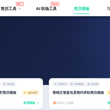
热门
New
I 简历工具
AI 职场工具
简历模板
含封面
7种语言
16种配色
含封面
栏简历模板
营销主管蓝色系简约求职简历模板
编辑推荐
使用模板
25802 人使用