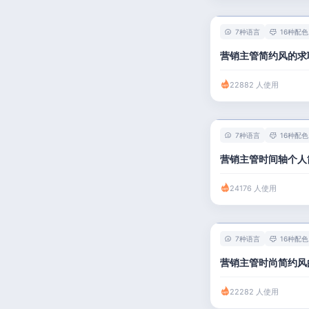
人事 / 行政
7种语言
16种配色
广告 / 传媒
营销主管简约风的求
教育 / 医疗
22882 人使用
财务 / 法律
服务业 / 贸易
7种语言
16种配色
房产建筑
营销主管时间轴个人
销售 / 客服
24176 人使用
7种语言
16种配色
营销主管时尚简约风
22282 人使用