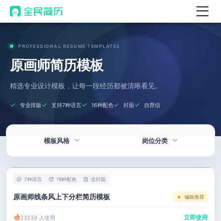
首页
PROFESSIONAL RESUME TEMPLATES
热门
AI 简历工具
原画师简历模板
AI 生成简历
精选专业设计模板，让每一段经历都被清晰看见。
AI 优化简历
专业排版
支持7种语言
16种配色
封面
自荐信
AI 翻译简历
AI 诊断简历
模板风格
岗位分类
AI 模拟面试
面试自我介绍
热门
技术 / 研发
New
7种语言
16种配色
含封面
AI 职场工具
简洁
产品 / 设计
原画师线条风上下分栏简历模板
编辑推荐
简历模板
应届生
金融 / 汽车
立即使用
23239 人使用