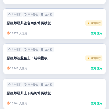
左右分栏
市场 / 运营
简历教程
考研复试
人事 / 行政
登录 / 注册
7种语言
16种配色
含封面
表格
广告 / 传媒
原画师经典蓝色商务简历模板
编辑推荐
程序员
教育 / 医疗
立即使用
23873 人使用
财务 / 法律
服务业 / 贸易
7种语言
16种配色
含封面
房产建筑
原画师淡蓝色上下结构模板
编辑推荐
销售 / 客服
立即使用
23343 人使用
7种语言
16种配色
含封面
原画师经典上下结构简历模板
立即使用
25264 人使用