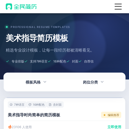
首页
PROFESSIONAL RESUME TEMPLATES
热门
AI 简历工具
美术指导简历模板
AI 生成简历
精选专业设计模板，让每一段经历都被清晰看见。
AI 优化简历
专业排版
支持7种语言
16种配色
封面
自荐信
AI 翻译简历
AI 诊断简历
模板风格
岗位分类
AI 模拟面试
面试自我介绍
热门
技术 / 研发
New
7种语言
16种配色
含封面
AI 职场工具
简洁
产品 / 设计
美术指导时尚简单的简历模板
编辑推荐
简历模板
应届生
金融 / 汽车
立即使用
23106 人使用