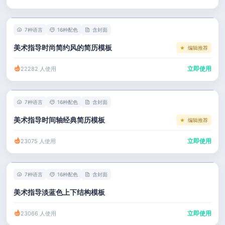
左右分栏
市场 / 运营
简历教程
考研复试
人事 / 行政
登录 / 注册
7种语言
16种配色
含封面
表格
广告 / 传媒
美术指导时尚简约风的简历模板
编辑推荐
程序员
教育 / 医疗
立即使用
22282 人使用
财务 / 法律
服务业 / 贸易
7种语言
16种配色
含封面
房产建筑
美术指导时间轴经典简历模板
编辑推荐
销售 / 客服
立即使用
23075 人使用
7种语言
16种配色
含封面
美术指导淡蓝色上下结构模板
立即使用
23066 人使用