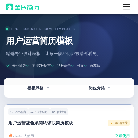
首页
PROFESSIONAL RESUME TEMPLATES
热门
AI 简历工具
用户运营简历模板
AI 生成简历
精选专业设计模板，让每一段经历都被清晰看见。
AI 优化简历
专业排版
支持7种语言
16种配色
封面
自荐信
AI 翻译简历
AI 诊断简历
模板风格
岗位分类
AI 模拟面试
面试自我介绍
热门
技术 / 研发
New
7种语言
16种配色
含封面
AI 职场工具
简洁
产品 / 设计
用户运营蓝色系简约求职简历模板
编辑推荐
简历模板
应届生
金融 / 汽车
立即使用
25746 人使用