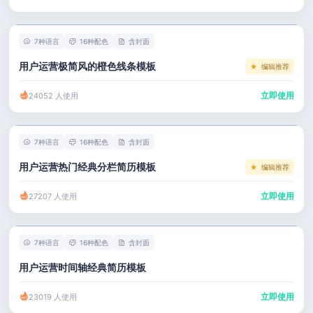
左右分栏
市场 / 运营
简历教程
考研复试
人事 / 行政
登录 / 注册
7种语言
16种配色
含封面
表格
广告 / 传媒
用户运营极简风的橙色线条模板
编辑推荐
程序员
教育 / 医疗
立即使用
24052 人使用
财务 / 法律
服务业 / 贸易
7种语言
16种配色
含封面
房产建筑
用户运营热门经典分栏简历模板
编辑推荐
销售 / 客服
立即使用
27207 人使用
7种语言
16种配色
含封面
用户运营时间轴经典简历模板
立即使用
23019 人使用