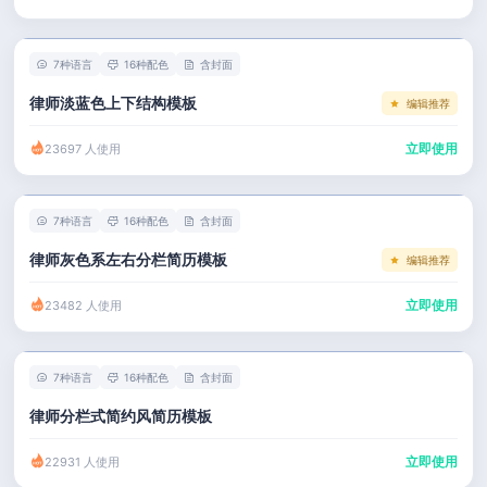
左右分栏
市场 / 运营
简历教程
考研复试
人事 / 行政
登录 / 注册
7种语言
16种配色
含封面
表格
广告 / 传媒
律师淡蓝色上下结构模板
编辑推荐
程序员
教育 / 医疗
立即使用
23697 人使用
财务 / 法律
服务业 / 贸易
7种语言
16种配色
含封面
房产建筑
律师灰色系左右分栏简历模板
编辑推荐
销售 / 客服
立即使用
23482 人使用
7种语言
16种配色
含封面
律师分栏式简约风简历模板
立即使用
22931 人使用