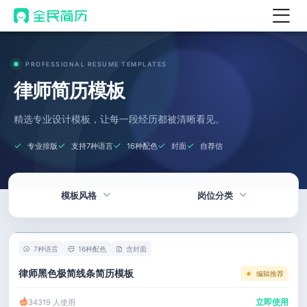
首页
PROFESSIONAL RESUME TEMPLATES
热门
AI 简历工具
律师简历模板
AI 生成简历
精选专业设计模板，让每一段经历都被清晰看见。
AI 优化简历
专业排版
支持7种语言
16种配色
封面
自荐信
AI 翻译简历
AI 诊断简历
模板风格
岗位分类
AI 模拟面试
面试自我介绍
热门
技术 / 研发
New
7种语言
16种配色
含封面
AI 职场工具
简洁
产品 / 设计
律师黑色极简线条简历模板
编辑推荐
简历模板
应届生
金融 / 汽车
立即使用
34319 人使用