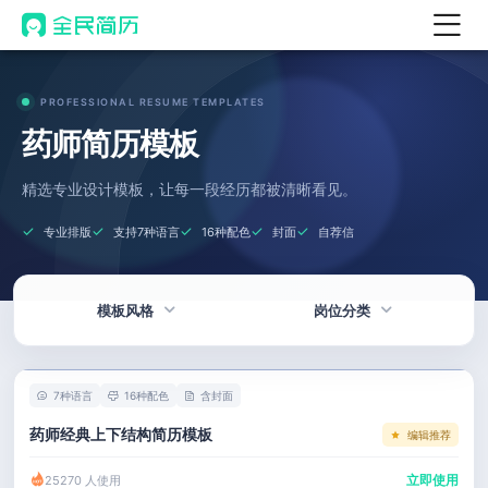
首页
PROFESSIONAL RESUME TEMPLATES
热门
AI 简历工具
药师简历模板
AI 生成简历
精选专业设计模板，让每一段经历都被清晰看见。
AI 优化简历
专业排版
支持7种语言
16种配色
封面
自荐信
AI 翻译简历
AI 诊断简历
模板风格
岗位分类
AI 模拟面试
面试自我介绍
热门
技术 / 研发
New
7种语言
16种配色
含封面
AI 职场工具
简洁
产品 / 设计
药师经典上下结构简历模板
编辑推荐
简历模板
应届生
金融 / 汽车
立即使用
25270 人使用