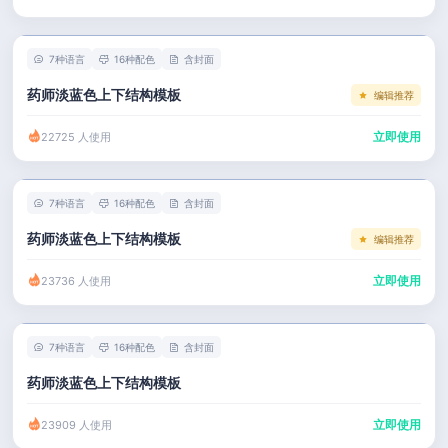
左右分栏
市场 / 运营
简历教程
考研复试
人事 / 行政
登录 / 注册
7种语言
16种配色
含封面
表格
广告 / 传媒
药师淡蓝色上下结构模板
编辑推荐
程序员
教育 / 医疗
立即使用
22725 人使用
财务 / 法律
服务业 / 贸易
7种语言
16种配色
含封面
房产建筑
药师淡蓝色上下结构模板
编辑推荐
销售 / 客服
立即使用
23736 人使用
7种语言
16种配色
含封面
药师淡蓝色上下结构模板
立即使用
23909 人使用