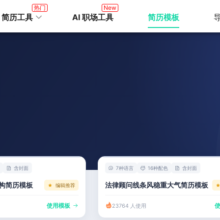
热门
New
I 简历工具
AI 职场工具
简历模板
含封面
7种语言
16种配色
含封面
构简历模板
法律顾问线条风稳重大气简历模板
编辑推荐
使用模板
23764 人使用