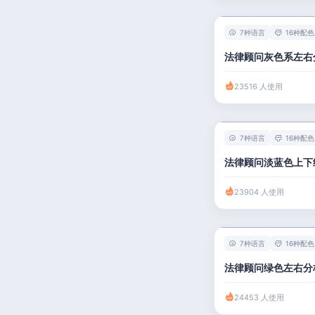
人事 / 行政
7种语言
16种配色
广告 / 传媒
法律顾问灰色系左右
教育 / 医疗
23516 人使用
财务 / 法律
服务业 / 贸易
7种语言
16种配色
房产建筑
法律顾问淡蓝色上下
销售 / 客服
23904 人使用
7种语言
16种配色
法律顾问绿色左右分
24453 人使用