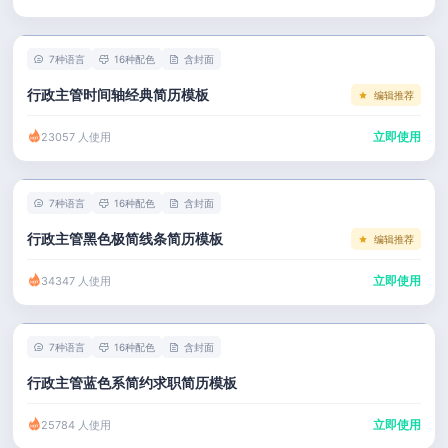
左右分栏
市场 / 运营
简历教程
考研复试
人事 / 行政
登录 / 注册
7种语言
16种配色
含封面
表格
广告 / 传媒
行政主管时间轴经典简历模板
编辑推荐
程序员
教育 / 医疗
立即使用
23057 人使用
财务 / 法律
服务业 / 贸易
7种语言
16种配色
含封面
房产建筑
行政主管黑色极简线条简历模板
编辑推荐
销售 / 客服
立即使用
34347 人使用
7种语言
16种配色
含封面
行政主管蓝色系简约求职简历模板
立即使用
25784 人使用