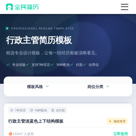
首页
PROFESSIONAL RESUME TEMPLATES
热门
AI 简历工具
行政主管简历模板
AI 生成简历
精选专业设计模板，让每一段经历都被清晰看见。
AI 优化简历
专业排版
支持7种语言
16种配色
封面
自荐信
AI 翻译简历
AI 诊断简历
模板风格
岗位分类
AI 模拟面试
面试自我介绍
热门
技术 / 研发
New
7种语言
16种配色
含封面
AI 职场工具
简洁
产品 / 设计
行政主管淡蓝色上下结构模板
编辑推荐
简历模板
应届生
金融 / 汽车
立即使用
25647 人使用