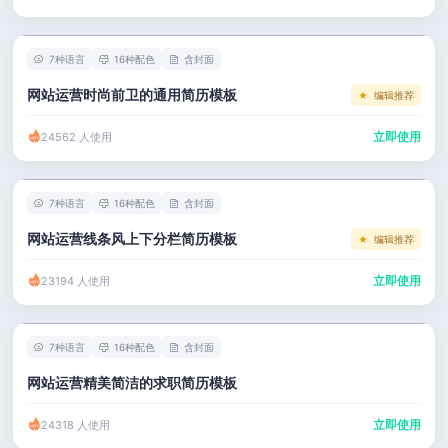
左右分栏
市场 / 运营
简历教程
考研复试
人事 / 行政
登录 / 注册
7种语言
16种配色
含封面
表格
广告 / 传媒
网站运营时尚前卫的通用简历模板
编辑推荐
程序员
教育 / 医疗
立即使用
24562 人使用
财务 / 法律
服务业 / 贸易
7种语言
16种配色
含封面
房产建筑
网站运营线条风上下分栏简历模板
编辑推荐
销售 / 客服
立即使用
23194 人使用
7种语言
16种配色
含封面
网站运营精美简洁的求职简历模板
立即使用
24318 人使用