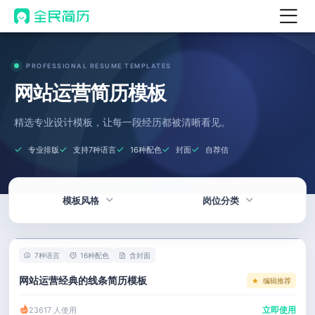
首页
PROFESSIONAL RESUME TEMPLATES
热门
AI 简历工具
网站运营简历模板
AI 生成简历
精选专业设计模板，让每一段经历都被清晰看见。
AI 优化简历
专业排版
支持7种语言
16种配色
封面
自荐信
AI 翻译简历
AI 诊断简历
模板风格
岗位分类
AI 模拟面试
面试自我介绍
热门
技术 / 研发
New
7种语言
16种配色
含封面
AI 职场工具
简洁
产品 / 设计
网站运营经典的线条简历模板
编辑推荐
简历模板
应届生
金融 / 汽车
立即使用
23617 人使用