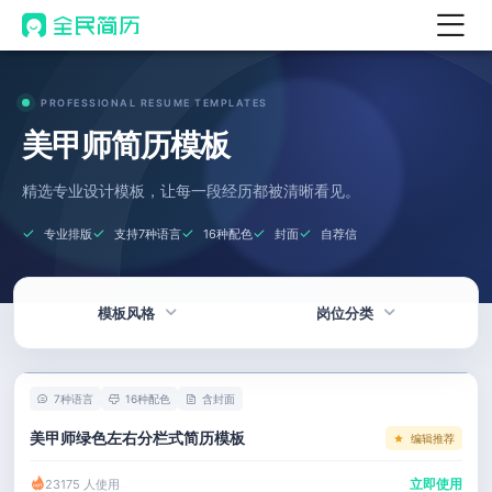
首页
PROFESSIONAL RESUME TEMPLATES
热门
AI 简历工具
美甲师简历模板
AI 生成简历
精选专业设计模板，让每一段经历都被清晰看见。
AI 优化简历
专业排版
支持7种语言
16种配色
封面
自荐信
AI 翻译简历
AI 诊断简历
模板风格
岗位分类
AI 模拟面试
面试自我介绍
热门
技术 / 研发
New
7种语言
16种配色
含封面
AI 职场工具
简洁
产品 / 设计
美甲师绿色左右分栏式简历模板
编辑推荐
简历模板
应届生
金融 / 汽车
立即使用
23175 人使用