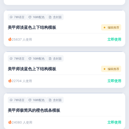
左右分栏
市场 / 运营
简历教程
考研复试
人事 / 行政
登录 / 注册
7种语言
16种配色
含封面
表格
广告 / 传媒
美甲师淡蓝色上下结构模板
编辑推荐
程序员
教育 / 医疗
立即使用
25637 人使用
财务 / 法律
服务业 / 贸易
7种语言
16种配色
含封面
房产建筑
美甲师淡蓝色上下结构模板
编辑推荐
销售 / 客服
立即使用
22704 人使用
7种语言
16种配色
含封面
美甲师极简风的橙色线条模板
立即使用
24080 人使用