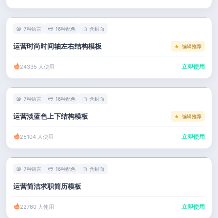
左右分栏
市场 / 运营
简历教程
考研复试
人事 / 行政
登录 / 注册
7种语言
16种配色
含封面
表格
广告 / 传媒
运营时尚时间轴左右结构模板
编辑推荐
程序员
教育 / 医疗
立即使用
24335 人使用
财务 / 法律
服务业 / 贸易
7种语言
16种配色
含封面
房产建筑
运营淡蓝色上下结构模板
编辑推荐
销售 / 客服
立即使用
25104 人使用
7种语言
16种配色
含封面
运营简洁求职简历模板
立即使用
22760 人使用