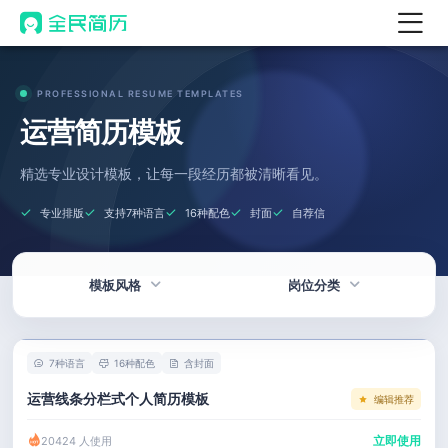
首页
PROFESSIONAL RESUME TEMPLATES
热门
AI 简历工具
运营简历模板
AI 生成简历
精选专业设计模板，让每一段经历都被清晰看见。
AI 优化简历
专业排版
支持7种语言
16种配色
封面
自荐信
AI 翻译简历
AI 诊断简历
模板风格
岗位分类
AI 模拟面试
面试自我介绍
热门
技术 / 研发
New
7种语言
16种配色
含封面
AI 职场工具
简洁
产品 / 设计
运营线条分栏式个人简历模板
编辑推荐
简历模板
应届生
金融 / 汽车
立即使用
20424 人使用