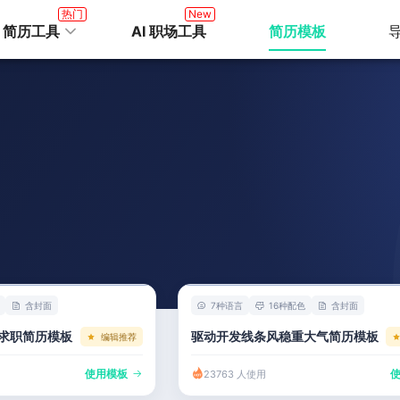
热门
New
I 简历工具
AI 职场工具
简历模板
含封面
7种语言
16种配色
含封面
求职简历模板
驱动开发线条风稳重大气简历模板
编辑推荐
使用模板
23763 人使用