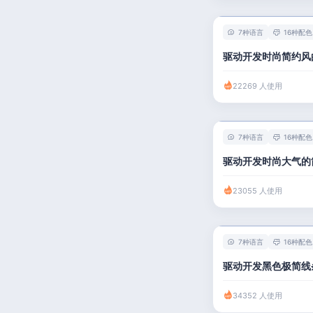
人事 / 行政
7种语言
16种配色
广告 / 传媒
驱动开发时尚简约风
教育 / 医疗
22269 人使用
财务 / 法律
服务业 / 贸易
7种语言
16种配色
房产建筑
驱动开发时尚大气的
销售 / 客服
23055 人使用
7种语言
16种配色
驱动开发黑色极简线
34352 人使用