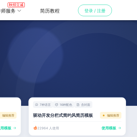
秋招立减
导师服务
简历教程
登录 / 注册
7种语言
16种配色
含封面
驱动开发分栏式简约风简历模板
编辑推荐
编辑推荐
使用模板
使用模板
22964 人使用