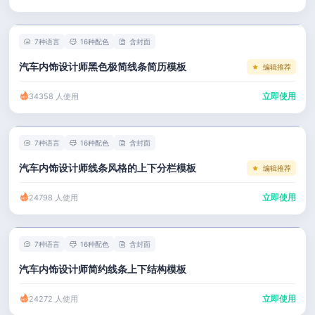
左右分栏
市场 / 运营
简历教程
考研复试
人事 / 行政
登录 / 注册
7种语言
16种配色
含封面
表格
广告 / 传媒
汽车内饰设计师黑色极简线条简历模板
编辑推荐
程序员
教育 / 医疗
立即使用
34358 人使用
财务 / 法律
服务业 / 贸易
7种语言
16种配色
含封面
房产建筑
汽车内饰设计师线条风格的上下分栏模板
编辑推荐
销售 / 客服
立即使用
24798 人使用
7种语言
16种配色
含封面
汽车内饰设计师简约线条上下结构模板
立即使用
24272 人使用