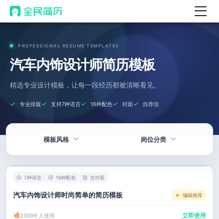
首页
PROFESSIONAL RESUME TEMPLATES
热门
AI 简历工具
汽车内饰设计师简历模板
AI 生成简历
精选专业设计模板，让每一段经历都被清晰看见。
AI 优化简历
专业排版
支持7种语言
16种配色
封面
自荐信
AI 翻译简历
AI 诊断简历
模板风格
岗位分类
AI 模拟面试
面试自我介绍
热门
技术 / 研发
New
7种语言
16种配色
含封面
AI 职场工具
简洁
产品 / 设计
汽车内饰设计师时尚简单的简历模板
编辑推荐
简历模板
应届生
金融 / 汽车
立即使用
23099 人使用