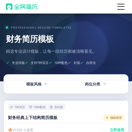
首页
PROFESSIONAL RESUME TEMPLATES
热门
AI 简历工具
财务简历模板
AI 生成简历
精选专业设计模板，让每一段经历都被清晰看见。
AI 优化简历
专业排版
支持7种语言
16种配色
封面
自荐信
AI 翻译简历
AI 诊断简历
模板风格
岗位分类
AI 模拟面试
面试自我介绍
热门
技术 / 研发
New
7种语言
16种配色
含封面
AI 职场工具
简洁
产品 / 设计
财务经典上下结构简历模板
编辑推荐
简历模板
应届生
金融 / 汽车
立即使用
25250 人使用