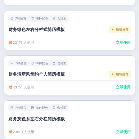
左右分栏
市场 / 运营
简历教程
考研复试
人事 / 行政
登录 / 注册
7种语言
16种配色
含封面
表格
广告 / 传媒
财务绿色左右分栏式简历模板
编辑推荐
程序员
教育 / 医疗
立即使用
23176 人使用
财务 / 法律
服务业 / 贸易
7种语言
16种配色
含封面
房产建筑
财务清新风简约个人简历模板
编辑推荐
销售 / 客服
立即使用
23751 人使用
7种语言
16种配色
含封面
财务灰色系左右分栏简历模板
立即使用
23501 人使用