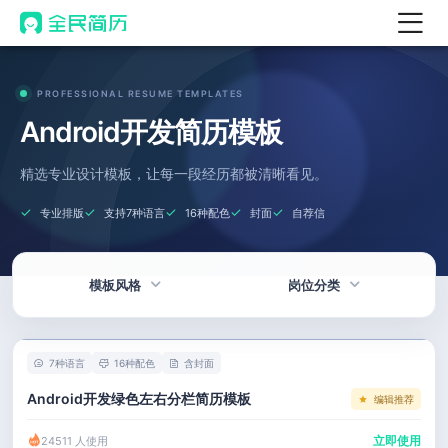
首页
PROFESSIONAL RESUME TEMPLATES
热门
AI 简历工具
Android开发简历模板
AI 生成简历
精选专业设计模板，让每一段经历都被清晰看见。
AI 优化简历
专业排版
支持7种语言
16种配色
封面
自荐信
AI 翻译简历
AI 诊断简历
模板风格
岗位分类
AI 模拟面试
面试自我介绍
热门
技术 / 研发
New
7种语言
16种配色
含封面
AI 职场工具
简洁
产品 / 设计
Android开发绿色左右分栏简历模板
编辑推荐
简历模板
应届生
金融 / 汽车
立即使用
24511 人使用