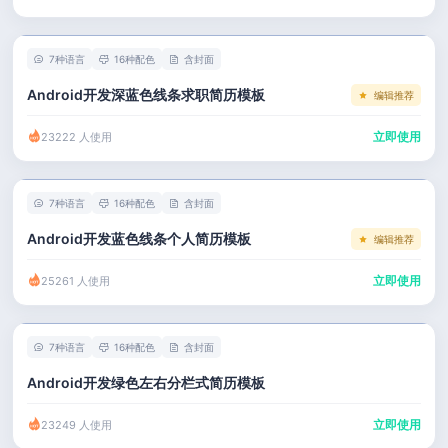
左右分栏
市场 / 运营
简历教程
考研复试
人事 / 行政
登录 / 注册
7种语言
16种配色
含封面
表格
广告 / 传媒
Android开发深蓝色线条求职简历模板
编辑推荐
程序员
教育 / 医疗
立即使用
23222 人使用
财务 / 法律
服务业 / 贸易
7种语言
16种配色
含封面
房产建筑
Android开发蓝色线条个人简历模板
编辑推荐
销售 / 客服
立即使用
25261 人使用
7种语言
16种配色
含封面
Android开发绿色左右分栏式简历模板
立即使用
23249 人使用