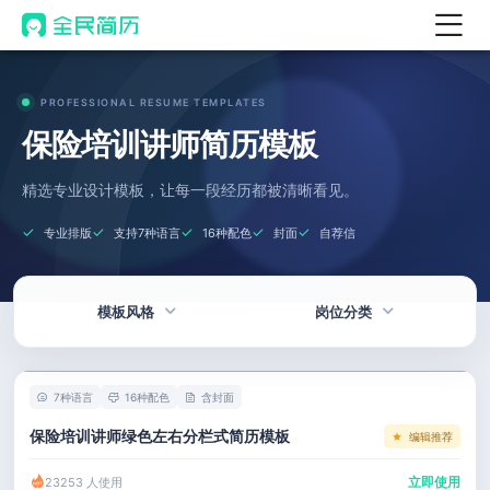
首页
PROFESSIONAL RESUME TEMPLATES
热门
AI 简历工具
保险培训讲师简历模板
AI 生成简历
精选专业设计模板，让每一段经历都被清晰看见。
AI 优化简历
专业排版
支持7种语言
16种配色
封面
自荐信
AI 翻译简历
AI 诊断简历
模板风格
岗位分类
AI 模拟面试
面试自我介绍
热门
技术 / 研发
New
7种语言
16种配色
含封面
AI 职场工具
简洁
产品 / 设计
保险培训讲师绿色左右分栏式简历模板
编辑推荐
简历模板
应届生
金融 / 汽车
立即使用
23253 人使用