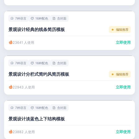
左右分栏
市场 / 运营
简历教程
考研复试
人事 / 行政
登录 / 注册
7种语言
16种配色
含封面
表格
广告 / 传媒
景观设计经典的线条简历模板
编辑推荐
程序员
教育 / 医疗
立即使用
23641 人使用
财务 / 法律
服务业 / 贸易
7种语言
16种配色
含封面
房产建筑
景观设计分栏式简约风简历模板
编辑推荐
销售 / 客服
立即使用
22943 人使用
7种语言
16种配色
含封面
景观设计淡蓝色上下结构模板
立即使用
23882 人使用