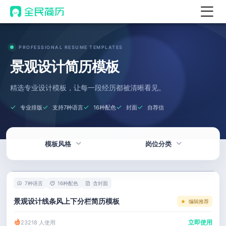
首页
PROFESSIONAL RESUME TEMPLATES
热门
AI 简历工具
景观设计简历模板
AI 生成简历
精选专业设计模板，让每一段经历都被清晰看见。
AI 优化简历
专业排版
支持7种语言
16种配色
封面
自荐信
AI 翻译简历
AI 诊断简历
模板风格
岗位分类
AI 模拟面试
面试自我介绍
热门
技术 / 研发
New
7种语言
16种配色
含封面
AI 职场工具
简洁
产品 / 设计
景观设计线条风上下分栏简历模板
编辑推荐
简历模板
应届生
金融 / 汽车
立即使用
23218 人使用