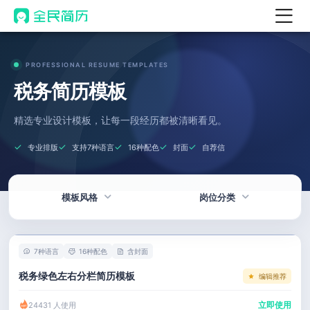
首页
PROFESSIONAL RESUME TEMPLATES
热门
AI 简历工具
税务简历模板
AI 生成简历
精选专业设计模板，让每一段经历都被清晰看见。
AI 优化简历
专业排版
支持7种语言
16种配色
封面
自荐信
AI 翻译简历
AI 诊断简历
模板风格
岗位分类
AI 模拟面试
面试自我介绍
热门
技术 / 研发
New
7种语言
16种配色
含封面
AI 职场工具
简洁
产品 / 设计
税务绿色左右分栏简历模板
编辑推荐
简历模板
应届生
金融 / 汽车
立即使用
24431 人使用