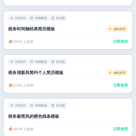
左右分栏
市场 / 运营
简历教程
考研复试
人事 / 行政
登录 / 注册
7种语言
16种配色
含封面
表格
广告 / 传媒
税务时间轴经典简历模板
编辑推荐
程序员
教育 / 医疗
立即使用
23041 人使用
财务 / 法律
服务业 / 贸易
7种语言
16种配色
含封面
房产建筑
税务清新风简约个人简历模板
编辑推荐
销售 / 客服
立即使用
23744 人使用
7种语言
16种配色
含封面
税务极简风的橙色线条模板
立即使用
24074 人使用