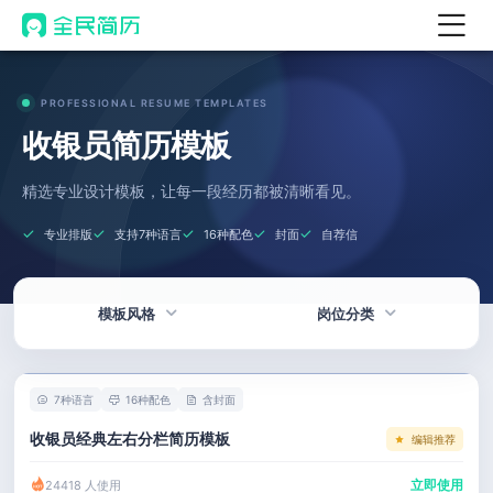
首页
PROFESSIONAL RESUME TEMPLATES
热门
AI 简历工具
收银员简历模板
AI 生成简历
精选专业设计模板，让每一段经历都被清晰看见。
AI 优化简历
专业排版
支持7种语言
16种配色
封面
自荐信
AI 翻译简历
AI 诊断简历
模板风格
岗位分类
AI 模拟面试
面试自我介绍
热门
技术 / 研发
New
7种语言
16种配色
含封面
AI 职场工具
简洁
产品 / 设计
收银员经典左右分栏简历模板
编辑推荐
简历模板
应届生
金融 / 汽车
立即使用
24418 人使用