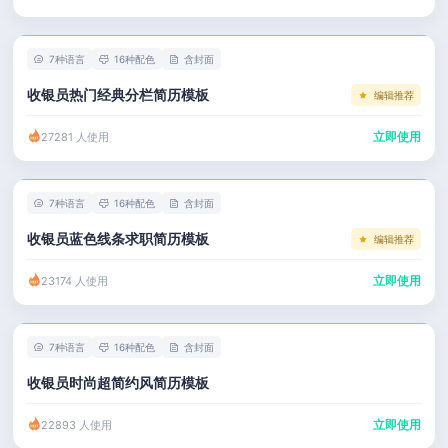
左右分栏
市场 / 运营
简历教程
考研复试
人事 / 行政
登录 / 注册
7种语言
16种配色
含封面
表格
广告 / 传媒
收银员热门经典分栏简历模板
编辑推荐
程序员
教育 / 医疗
立即使用
27281 人使用
财务 / 法律
服务业 / 贸易
7种语言
16种配色
含封面
房产建筑
收银员蓝色线条求职简历模板
编辑推荐
销售 / 客服
立即使用
23174 人使用
7种语言
16种配色
含封面
收银员时尚超简约风简历模板
立即使用
22893 人使用