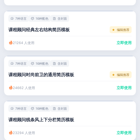
左右分栏
市场 / 运营
简历教程
考研复试
人事 / 行政
登录 / 注册
7种语言
16种配色
含封面
表格
广告 / 传媒
课程顾问经典左右结构简历模板
编辑推荐
程序员
教育 / 医疗
立即使用
21264 人使用
财务 / 法律
服务业 / 贸易
7种语言
16种配色
含封面
房产建筑
课程顾问时尚前卫的通用简历模板
编辑推荐
销售 / 客服
立即使用
24662 人使用
7种语言
16种配色
含封面
课程顾问线条风上下分栏简历模板
立即使用
23294 人使用