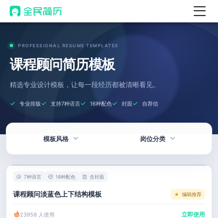
首页
PROFESSIONAL RESUME TEMPLATES
热门
AI 简历工具
课程顾问简历模板
AI 生成简历
精选专业设计模板，让每一段经历都被清晰看见。
AI 优化简历
专业排版
支持7种语言
16种配色
封面
自荐信
AI 翻译简历
AI 诊断简历
模板风格
岗位分类
AI 模拟面试
面试自我介绍
热门
技术 / 研发
New
7种语言
16种配色
含封面
AI 职场工具
简洁
产品 / 设计
课程顾问淡蓝色上下结构模板
编辑推荐
简历模板
应届生
金融 / 汽车
立即使用
23958 人使用