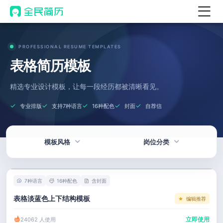
首页
PROFESSIONAL RESUME TEMPLATES
热门
AI 简历工具
表格简历模板
AI 生成简历
精选专业设计模板，让每一段经历都被清晰看见。
AI 优化简历
专业排版
支持7种语言
16种配色
封面
自荐信
AI 翻译简历
AI 诊断简历
模板风格
岗位分类
AI 模拟面试
面试自我介绍
热门
技术 / 研发
New
7种语言
16种配色
含封面
AI 职场工具
简洁
产品 / 设计
表格淡蓝色上下结构模板
编辑推荐
简历模板
应届生
金融 / 汽车
立即使用
24062 人使用