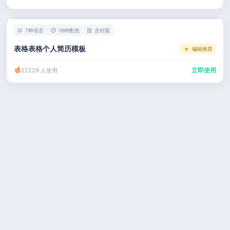
左右分栏
市场 / 运营
简历教程
考研复试
人事 / 行政
登录 / 注册
7种语言
16种配色
含封面
表格
广告 / 传媒
表格表格个人简历模板
编辑推荐
程序员
教育 / 医疗
立即使用
22229 人使用
财务 / 法律
服务业 / 贸易
房产建筑
销售 / 客服