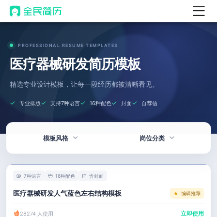
首页
PROFESSIONAL RESUME TEMPLATES
热门
AI 简历工具
医疗器械研发简历模板
AI 生成简历
精选专业设计模板，让每一段经历都被清晰看见。
AI 优化简历
专业排版
支持7种语言
16种配色
封面
自荐信
AI 翻译简历
AI 诊断简历
模板风格
岗位分类
AI 模拟面试
面试自我介绍
热门
技术 / 研发
New
7种语言
16种配色
含封面
AI 职场工具
简洁
产品 / 设计
医疗器械研发人气蓝色左右结构模板
编辑推荐
简历模板
应届生
金融 / 汽车
立即使用
28274 人使用