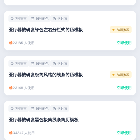
左右分栏
市场 / 运营
简历教程
考研复试
人事 / 行政
登录 / 注册
7种语言
16种配色
含封面
表格
广告 / 传媒
医疗器械研发绿色左右分栏式简历模板
编辑推荐
程序员
教育 / 医疗
立即使用
23185 人使用
财务 / 法律
服务业 / 贸易
7种语言
16种配色
含封面
房产建筑
医疗器械研发极简风格的线条简历模板
编辑推荐
销售 / 客服
立即使用
23149 人使用
7种语言
16种配色
含封面
医疗器械研发黑色极简线条简历模板
立即使用
34347 人使用