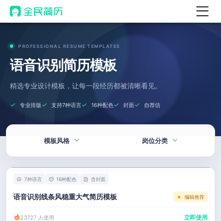
首页
PROFESSIONAL RESUME TEMPLATES
热门
AI 简历工具
语音识别简历模板
AI 生成简历
精选专业设计模板，让每一段经历都被清晰看见。
AI 优化简历
专业排版
支持7种语言
16种配色
封面
自荐信
AI 翻译简历
AI 诊断简历
模板风格
岗位分类
AI 模拟面试
面试自我介绍
热门
技术 / 研发
New
7种语言
16种配色
含封面
AI 职场工具
简洁
产品 / 设计
语音识别线条风稳重大气简历模板
编辑推荐
简历模板
应届生
金融 / 汽车
立即使用
23727 人使用