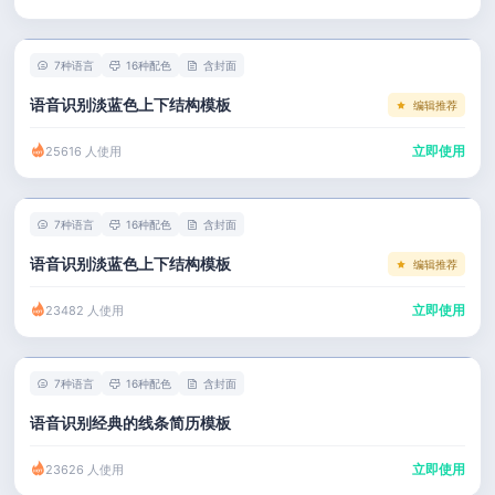
左右分栏
市场 / 运营
简历教程
考研复试
人事 / 行政
登录 / 注册
7种语言
16种配色
含封面
表格
广告 / 传媒
语音识别淡蓝色上下结构模板
编辑推荐
程序员
教育 / 医疗
立即使用
25616 人使用
财务 / 法律
服务业 / 贸易
7种语言
16种配色
含封面
房产建筑
语音识别淡蓝色上下结构模板
编辑推荐
销售 / 客服
立即使用
23482 人使用
7种语言
16种配色
含封面
语音识别经典的线条简历模板
立即使用
23626 人使用