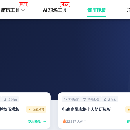
热门
New
I 简历工具
AI 职场工具
简历模板
含封面
7种语言
16种配色
含封面
栏简历模板
行政专员表格个人简历模板
编辑推荐
使用模板
22237 人使用