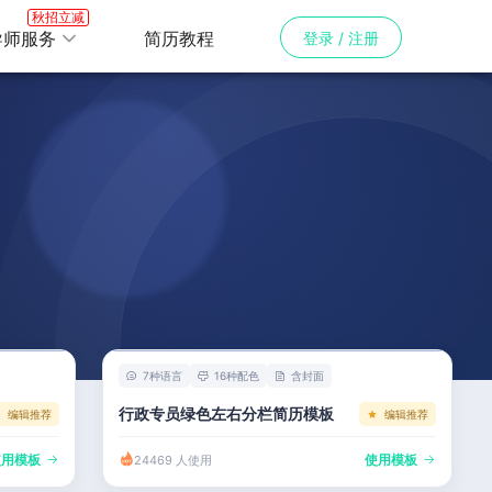
秋招立减
导师服务
简历教程
登录 / 注册
7种语言
16种配色
含封面
行政专员绿色左右分栏简历模板
编辑推荐
编辑推荐
使用模板
使用模板
24469 人使用