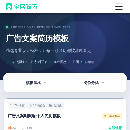
首页
PROFESSIONAL RESUME TEMPLATES
热门
AI 简历工具
广告文案简历模板
AI 生成简历
精选专业设计模板，让每一段经历都被清晰看见。
AI 优化简历
专业排版
支持7种语言
16种配色
封面
自荐信
AI 翻译简历
AI 诊断简历
模板风格
岗位分类
AI 模拟面试
面试自我介绍
热门
技术 / 研发
New
7种语言
16种配色
含封面
AI 职场工具
简洁
产品 / 设计
广告文案时间轴个人简历模板
编辑推荐
简历模板
应届生
金融 / 汽车
立即使用
24153 人使用