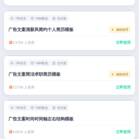
左右分栏
市场 / 运营
简历教程
考研复试
人事 / 行政
登录 / 注册
7种语言
16种配色
含封面
表格
广告 / 传媒
广告文案清新风简约个人简历模板
编辑推荐
程序员
教育 / 医疗
立即使用
23755 人使用
财务 / 法律
服务业 / 贸易
7种语言
16种配色
含封面
房产建筑
广告文案简洁求职简历模板
编辑推荐
销售 / 客服
立即使用
22739 人使用
7种语言
16种配色
含封面
广告文案时尚时间轴左右结构模板
立即使用
24314 人使用