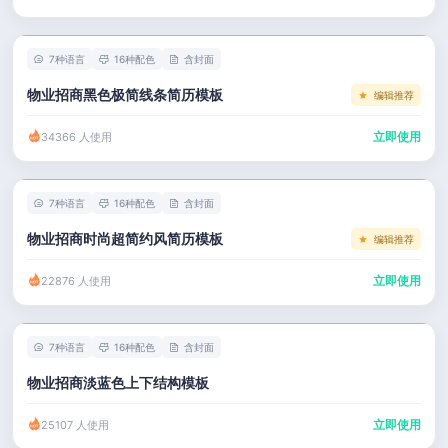
左右分栏
市场 / 运营
简历教程
考研复试
人事 / 行政
登录 / 注册
7种语言
16种配色
含封面
表格
广告 / 传媒
物业招商黑色极简线条简历模板
编辑推荐
程序员
教育 / 医疗
立即使用
34366 人使用
财务 / 法律
服务业 / 贸易
7种语言
16种配色
含封面
房产建筑
物业招商时尚超简约风简历模板
编辑推荐
销售 / 客服
立即使用
22876 人使用
7种语言
16种配色
含封面
物业招商淡蓝色上下结构模板
立即使用
25107 人使用