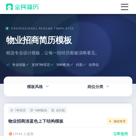
首页
PROFESSIONAL RESUME TEMPLATES
热门
AI 简历工具
物业招商简历模板
AI 生成简历
精选专业设计模板，让每一段经历都被清晰看见。
AI 优化简历
专业排版
支持7种语言
16种配色
封面
自荐信
AI 翻译简历
AI 诊断简历
模板风格
岗位分类
AI 模拟面试
面试自我介绍
热门
技术 / 研发
New
7种语言
16种配色
含封面
AI 职场工具
简洁
产品 / 设计
物业招商淡蓝色上下结构模板
编辑推荐
简历模板
应届生
金融 / 汽车
立即使用
23144 人使用