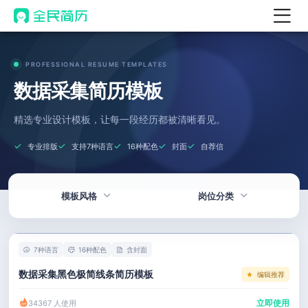
首页
PROFESSIONAL RESUME TEMPLATES
热门
AI 简历工具
数据采集简历模板
AI 生成简历
精选专业设计模板，让每一段经历都被清晰看见。
AI 优化简历
专业排版
支持7种语言
16种配色
封面
自荐信
AI 翻译简历
AI 诊断简历
模板风格
岗位分类
AI 模拟面试
面试自我介绍
热门
技术 / 研发
New
7种语言
16种配色
含封面
AI 职场工具
简洁
产品 / 设计
数据采集黑色极简线条简历模板
编辑推荐
简历模板
应届生
金融 / 汽车
立即使用
34367 人使用