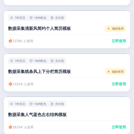
左右分栏
市场 / 运营
简历教程
考研复试
人事 / 行政
登录 / 注册
7种语言
16种配色
含封面
表格
广告 / 传媒
数据采集清新风简约个人简历模板
编辑推荐
程序员
教育 / 医疗
立即使用
23780 人使用
财务 / 法律
服务业 / 贸易
7种语言
16种配色
含封面
房产建筑
数据采集线条风上下分栏简历模板
编辑推荐
销售 / 客服
立即使用
23254 人使用
7种语言
16种配色
含封面
数据采集人气蓝色左右结构模板
立即使用
28294 人使用